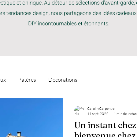
ctique et onirique. Au détour de sélections d’avant-garde,
ers tendances design, nous partageons des idées cadeaux
DIY incontournables et étonnants.
ux
Patères
Décorations
Carolin Carpentier
11 sept. 2022
1 min de lectur
Un instant chez
bienvenue chez