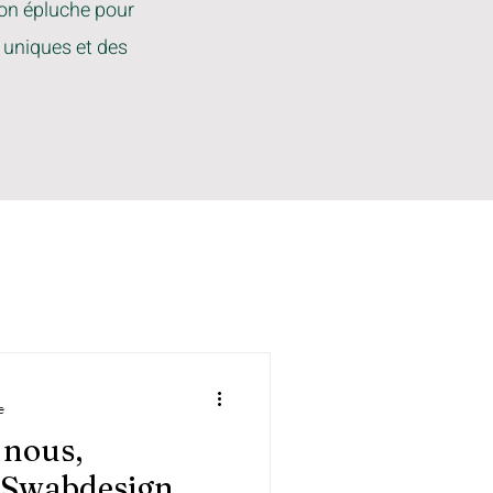
 on épluche pour
 uniques et des
e
 nous,
 Swabdesign