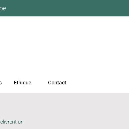
ope
s
Ethique
Contact
élivrent un