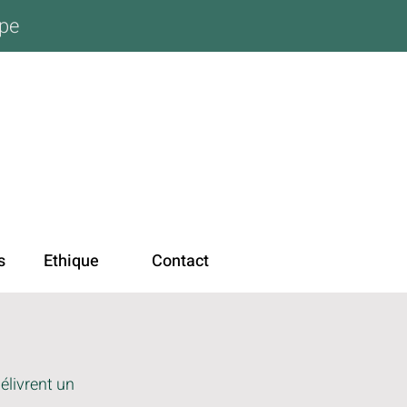
ope
s
Ethique
Contact
élivrent un