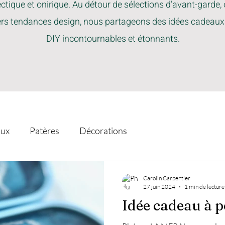
ctique et onirique. Au détour de sélections d’avant-garde,
ers tendances design, nous partageons des idées cadeaux
DIY incontournables et étonnants.
ux
Patères
Décorations
Carolin Carpentier
27 juin 2024
1 min de lecture
Idée cadeau à pe