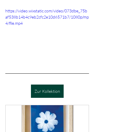
https://video.wixstatic.com/video/073dbe_75b
af538b14b4c9eb2cfc2e10d6571b7/1080p/mp
4/file.mp4
Zur Kollektion