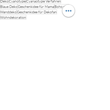
Deko
Cyanotypie
Cyanaotypie Verfahren
Blaue Deko
Geschenkidee für Mama
Boho chic
Wanddeko
Geschenkidee für Dekofan
Wohndekoration
Deko
Aktuelle Beiträge
Alle ansehen