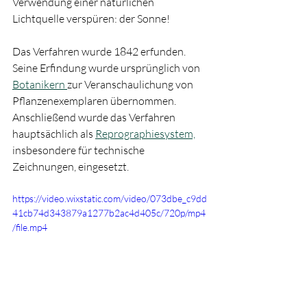
Verwendung einer natürlichen 
Lichtquelle verspüren: der Sonne!
Das Verfahren wurde 1842 erfunden. 
Seine Erfindung wurde ursprünglich von 
Botanikern 
zur Veranschaulichung von 
Pflanzenexemplaren übernommen. 
Anschließend wurde das Verfahren 
hauptsächlich als 
Reprographiesystem,
insbesondere für technische 
Zeichnungen, eingesetzt.
https://video.wixstatic.com/video/073dbe_c9dd
41cb74d343879a1277b2ac4d405c/720p/mp4
/file.mp4