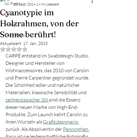
All Posts
20. Sept. 2024
1 Min. Lesezeit
Cyanotypie im
Deko
Holzrahmen, von der
Haken
Sonne berührt!
Geschenke
Aktualisiert:
17. Jan. 2025
Mit NaN von 5 Sternen bewertet.
CARPË entstand im Swabdesign-Studio, 
Designer und Hersteller von 
Wohnaccessoires, das 2010 von Carolin 
und Pierre Carpentier gegründet wurde. 
Die Schönheit edler und natürlicher 
Materialien, klassische Sensibilität und 
zeitgenössischer Stil 
sind die Essenz 
dieser neuen Marke von High-End-
Produkte. Zum Launch kehrt Carolin zu 
ihren Wurzeln als 
Grafikdesignerin 
zurück. Als Absolventin der 
Penninghen 
Paris 
ist sie leidenschaftliche Fotografin 