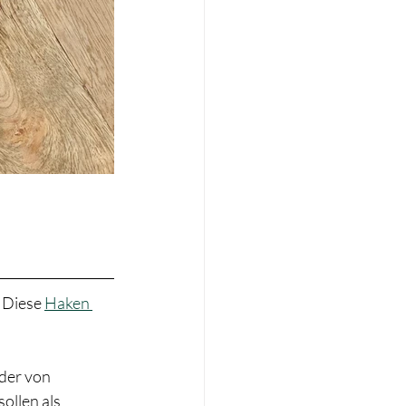
 Diese 
Haken 
der von 
llen als 