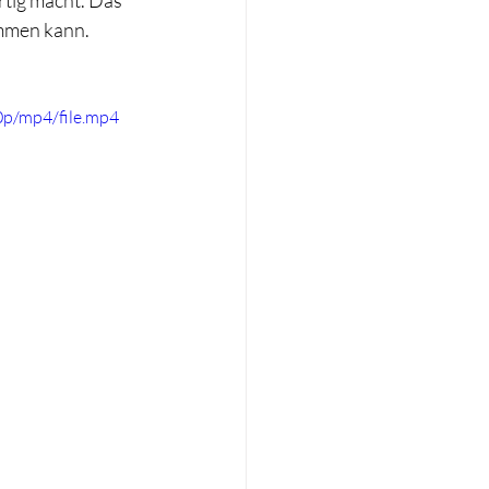
mmen kann. 
p/mp4/file.mp4