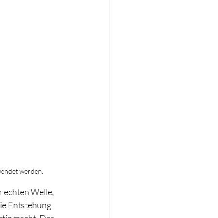
wendet werden.
 echten Welle, 
Die Entstehung 
rtig macht. Das 