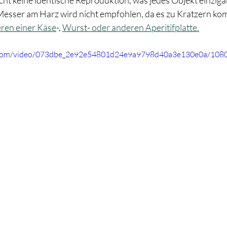
Messer am Harz wird nicht empfohlen, da es zu Kratzern ko
eren einer Käse
-, 
Wurst- oder anderen Aperitifplatte.
ic.com/video/073dbe_2e92e54801d24e9a9798d40a3e130e0a/1080