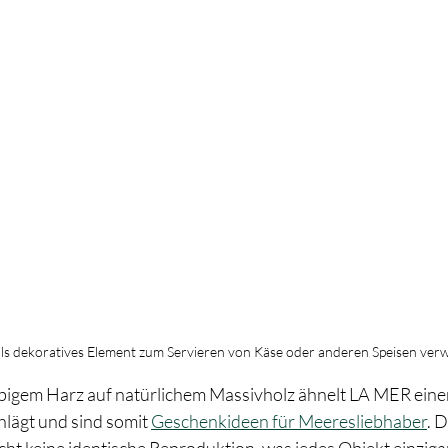
ls dekoratives Element zum Servieren von Käse oder anderen Speisen ver
bigem Harz auf natürlichem Massivholz ähnelt LA MER einer
hlägt und sind somit 
Geschenkideen für Meeresliebhaber
. 
cht keine identische Reproduktion, was jedes Objekt einziga