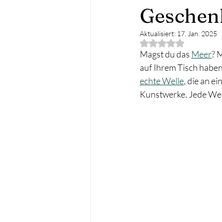
Geschenk
Aktualisiert:
17. Jan. 2025
Mit NaN von 5 Ster
Magst du das 
Meer
? 
auf Ihrem Tisch haben
echte Welle
, die an 
Kunstwerke. Jede Well