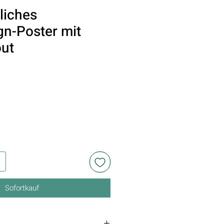
liches
gn-Poster mit
out
Sofortkauf