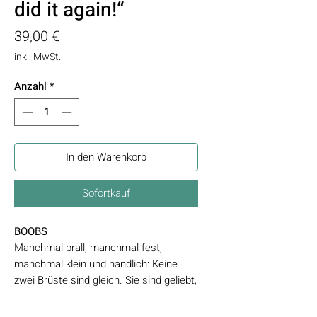
did it again!“
Preis
39,00 €
inkl. MwSt.
Anzahl
*
In den Warenkorb
Sofortkauf
BOOBS
Manchmal prall, manchmal fest,
manchmal klein und handlich: Keine
zwei Brüste sind gleich. Sie sind geliebt,
begehrt, einzigartig, manchmal
zerbrechlich und Schöpfer des Lebens.