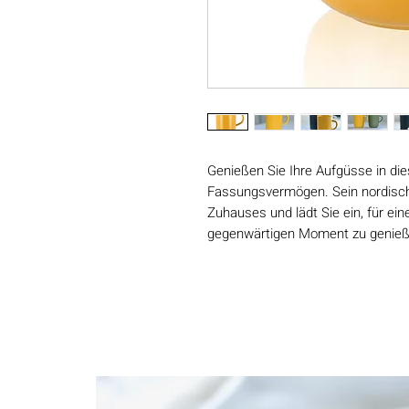
Genießen Sie Ihre Aufgüsse in d
Fassungsvermögen. Sein nordisch
Zuhauses und lädt Sie ein, für ei
gegenwärtigen Moment zu genieß
Das mikroperforierte Edelstahl-Te
Ihres Getränks zum Vorschein zu
im Mund zu sorgen.
Dieser aus Steinzeug gefertigte Te
Wärmeverteilung während des Auf
Ihr Getränk warm, während die Pfl