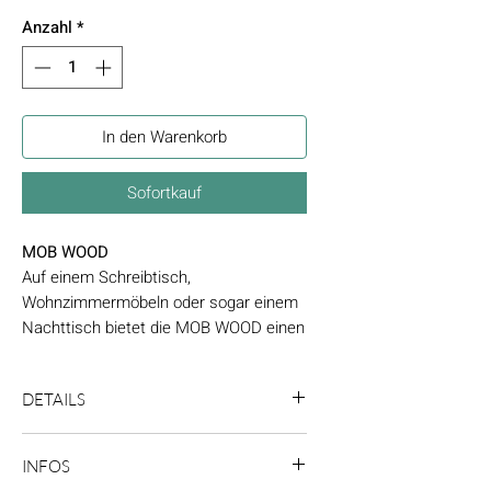
Anzahl
*
In den Warenkorb
Sofortkauf
MOB WOOD
Auf einem Schreibtisch,
Wohnzimmermöbeln oder sogar einem
Nachttisch bietet die MOB WOOD einen
starken dekorativen Wert. Der warme,
nordische Stil der natürlichen
DETAILS
Eschenstruktur harmoniert
hervorragend mit der matten Optik der
LED-Leuchtmittel im Lieferumfang
Leuchte. Origineller Touch: Der rote
INFOS
enthalten. Die LED-Lampe kann
Schalter kontrastiert mit dem