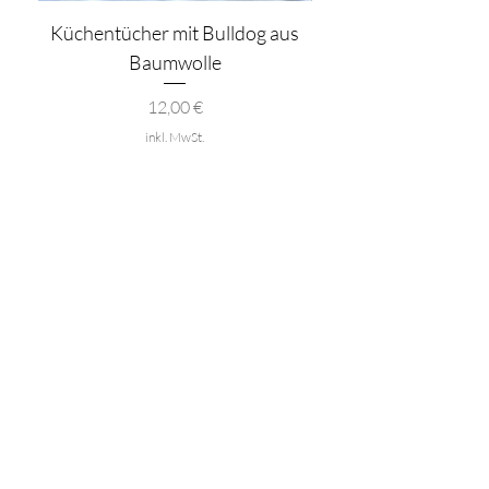
Küchentücher mit Bulldog aus
Baumwolle
Preis
12,00 €
inkl. MwSt.