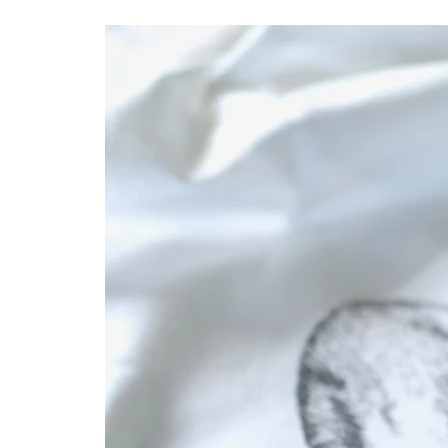
Geselligkeit auszudrücken – aber n