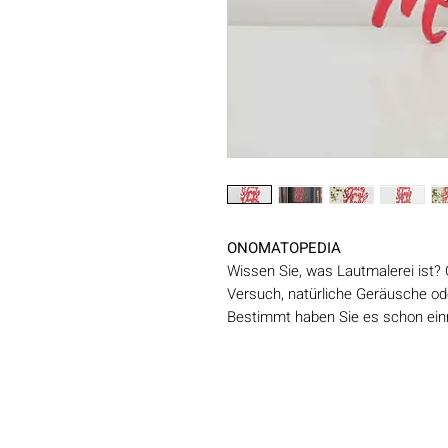
ONOMATOPEDIA
Wissen Sie, was Lautmalerei ist?
Versuch, natürliche Geräusche o
Bestimmt haben Sie es schon einm
verwendet, um den Laut eines Ti
nachzuahmen. Einige werden spon
auszudrücken, andere werden verw
zu erzeugen. Unsere ONOMATOPED
überraschendsten ab. Ein ideales