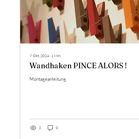
7. Okt. 2024
∙
1
Min.
Wandhaken PINCE ALORS !
Montageanleitung
2
0