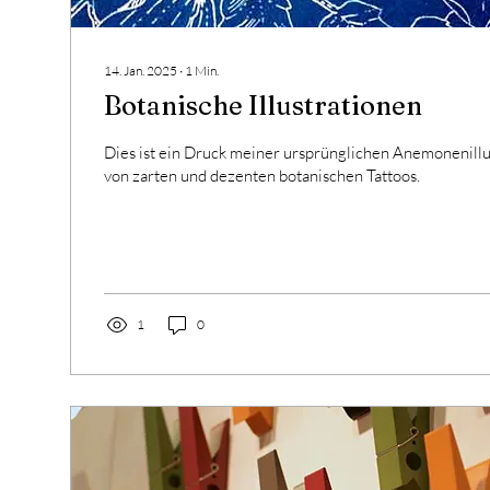
14. Jan. 2025
∙
1
Min.
Botanische Illustrationen
Dies ist ein Druck meiner ursprünglichen Anemonenillust
von zarten und dezenten botanischen Tattoos.
1
0