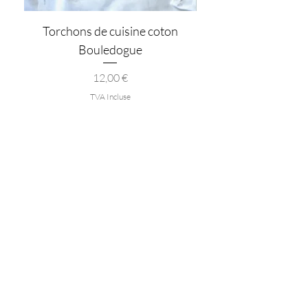
Torchons de cuisine coton
Plateau vide poche 
Bouledogue
Prix
12,00 €
TVA Incluse