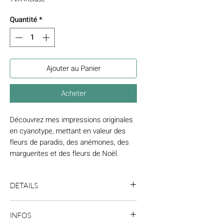
Quantité
*
Ajouter au Panier
Acheter
Découvrez mes impressions originales
en cyanotype, mettant en valeur des
fleurs de paradis, des anémones, des
marguerites et des fleurs de Noël.
Chaque affiche cyanotype est inspirée
par l'élégance des tatouages
DETAILS
botaniques fins et discrets, apportant
une touche de nature à votre intérieur.
- Prêt à être encadré dans son passe-
Ces œuvres apportent une atmosphère
INFOS
partout 30x40 cm