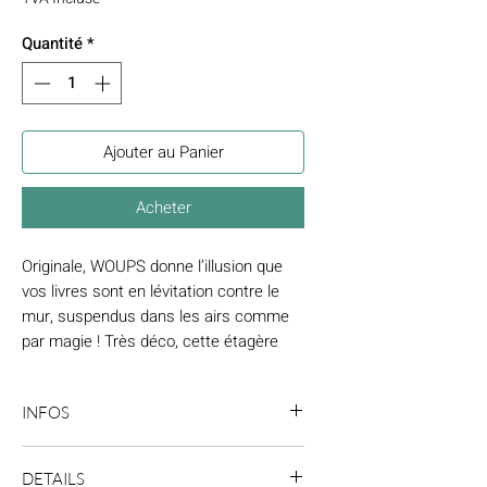
Quantité
*
Ajouter au Panier
Acheter
Originale, WOUPS donne l’illusion que
vos livres sont en lévitation contre le
mur, suspendus dans les airs comme
par magie ! Très déco, cette étagère
propose un superbe mélange de bois
de frêne et de métal laqué perforé. De
INFOS
par son esthétique épurée et son
intemporalité, cette Etagère
L'étagère se fixe au mur avec 2 chevilles
murale s’intègrera aussi bien dans les
DETAILS
pour la partie métallique et une cheville