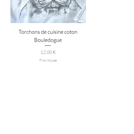
Torchons de cuisine coton
Plateau vide poche 
Bouledogue
Prix
12,00 €
TVA Incluse