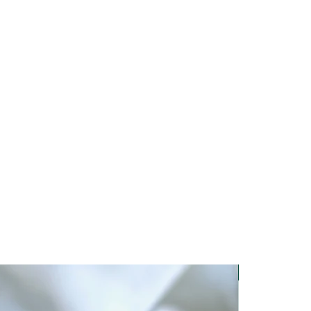
e produit est compatible avec le
le couvercle)
 bois, le dessin et les nuances ne
es sur l'ensemble des produits.
Nouveauté