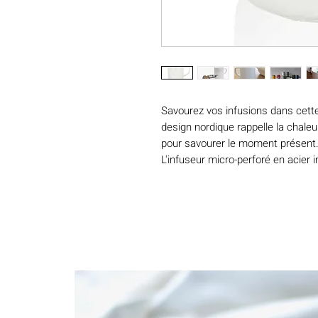
Savourez vos infusions dans cett
design nordique rappelle la chaleur
pour savourer le moment présent
L'infuseur micro-perforé en acier 
arômes de votre boisson, pour un
Fabriquée en grès, ce grand mug v
chaleur sur l'ensemble de l'infusi
conserve votre boisson au chaud p
leurs saveurs.