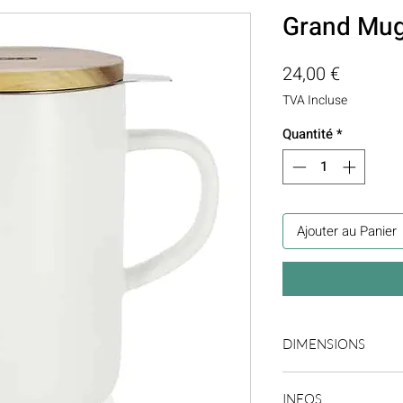
Grand Mug
Prix
24,00 €
TVA Incluse
Quantité
*
Ajouter au Panier
DIMENSIONS
Dimensions en cm
INFOS
Longueur x Largeur x