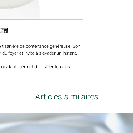
Poids net : 555g
Facile d'entretien, l
Contenance : 475 ml
lave-vaisselle. (sauf 
Le couvercle étant en
peuvent être uniform
e tisanière de contenance généreuse. Son
 du foyer et invite à s'évader un instant,
.
inoxydable permet de révéler tous les
e explosion de saveurs en bouche.
ous assure une diffusion optimale de la
on. Son couvercle en bois d'acacia
endant que les plantes libèrent toutes
Articles similaires