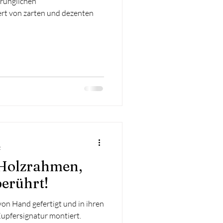
prünglichen
ert von zarten und dezenten
t
 Holzrahmen,
berührt!
n Hand gefertigt und in ihren
upfersignatur montiert.