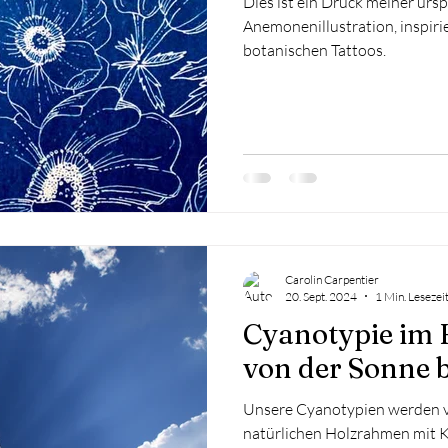
Dies ist ein Druck meiner urs
Anemonenillustration, inspiri
botanischen Tattoos.
Carolin Carpentier
20. Sept. 2024
1 Min. Lesezei
Cyanotypie im
von der Sonne 
Unsere Cyanotypien werden vo
natürlichen Holzrahmen mit K