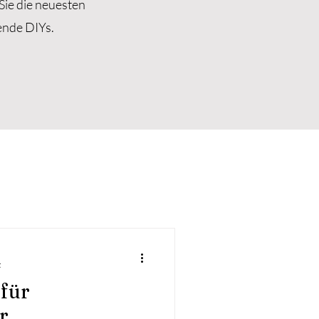
Sie die neuesten
ende DIYs.
t
für
r