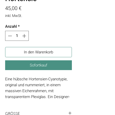
Preis
45,00 €
inkl. MwSt.
Anzahl
*
In den Warenkorb
Sofortkauf
Eine hübsche Hortensien-Cyanotypie,
original und nummeriert, in einem
massiven Eichenrahmen, mit
transparentem Plexiglas. Ein Designer-
Geschenk am Puls der Zeit.
Das clevere Design dieses Rahmens
GRÖSSE
besteht aus zwei Stücken Acrylglas,